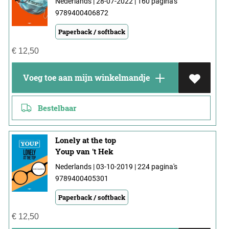
Nederlands | 28-07-2022 | 160 pagina's
9789400406872
Paperback / softback
€
12,50
Voeg toe aan mijn winkelmandje
Bestelbaar
Lonely at the top
Youp van 't Hek
Nederlands | 03-10-2019 | 224 pagina's
9789400405301
Paperback / softback
€
12,50