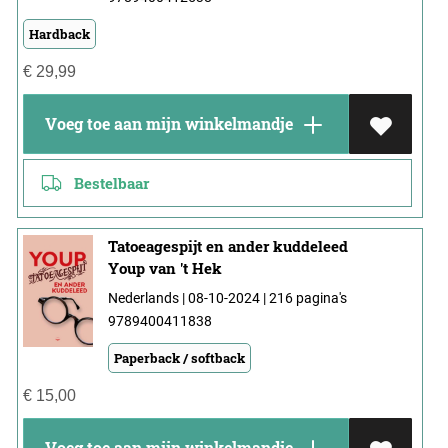
Hardback
€
29,99
Voeg toe aan mijn winkelmandje
Bestelbaar
Tatoeagespijt en ander kuddeleed
Youp van 't Hek
Nederlands | 08-10-2024 | 216 pagina's
9789400411838
Paperback / softback
€
15,00
Voeg toe aan mijn winkelmandje