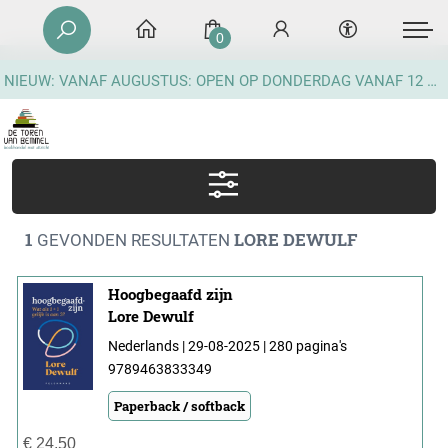
0
NIEUW: VANAF AUGUSTUS: OPEN OP DONDERDAG VANAF 12 UUR
1
LORE DEWULF
GEVONDEN RESULTATEN
Hoogbegaafd zijn
Lore Dewulf
Nederlands | 29-08-2025 | 280 pagina's
9789463833349
Paperback / softback
€
24,50