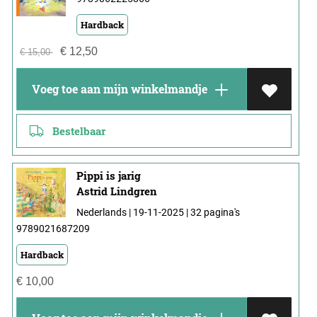
Hardback
€
12,50
€
15,00
Voeg toe aan mijn winkelmandje
Bestelbaar
Pippi is jarig
Astrid Lindgren
Nederlands | 19-11-2025 | 32 pagina's
9789021687209
Hardback
€
10,00