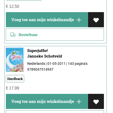
€
12,50
Voeg toe aan mijn winkelmandje
Bestelbaar
Superjuffie!
Janneke Schotveld
Nederlands | 01-05-2011 | 143 pagina's
9789047514947
Hardback
€
17,99
Voeg toe aan mijn winkelmandje