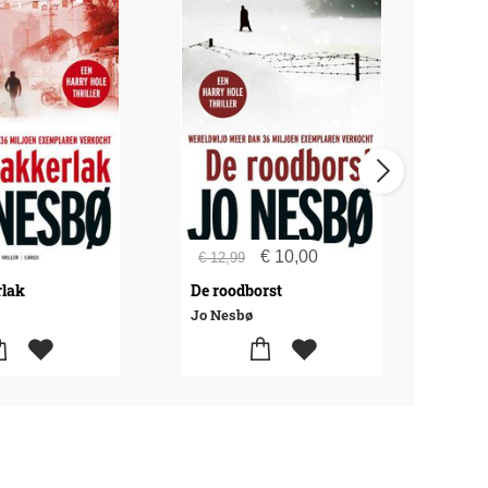
€
10,00
€
15
€
12,99
rlak
De roodborst
Blo
Jo Nesbø
Jo N