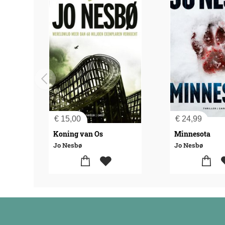
€
15,00
€
24,99
Koning van Os
Minnesota
Jo Nesbø
Jo Nesbø