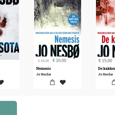
€
10,00
€
15,00
€
15,00
Nemesis
De kakke
Jo Nesbø
Jo Nesbø