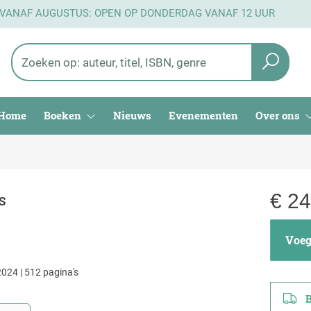
 VANAF AUGUSTUS: OPEN OP DONDERDAG VANAF 12 UUR
Home
Boeken
Nieuws
Evenementen
Over ons
€
24
S
Voeg 
024 | 512 pagina's
Be