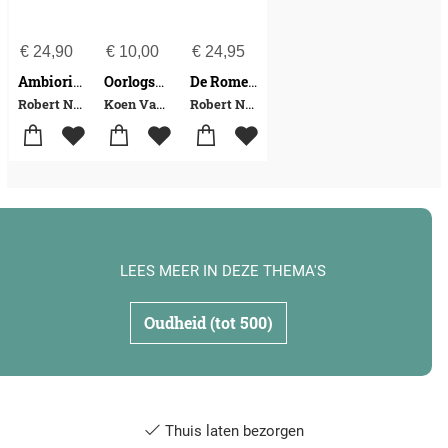
€
24,90
€
10,00
€
24,95
Ambiorix tegen Caesar
Oorlogsmisdaden in de oudheid en later
De Romeinse heerbaan
Robert Nouwen
Koen Vandendriessche-Christian Laes-Welmoet Wels-Reinier Wels-Robert Nouwen-Korneel Van Lommel-Toon van Houdt
Robert Nouwen
LEES MEER IN DEZE THEMA'S
Oudheid (tot 500)
Thuis laten bezorgen