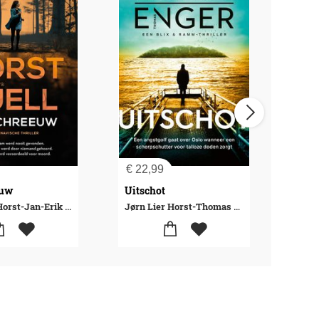
€
22,99
€
23
euw
Uitschot
Doss
Jørn Lier Horst-Jan-Erik Fjell
Jørn Lier Horst-Thomas Enger
Jørn 