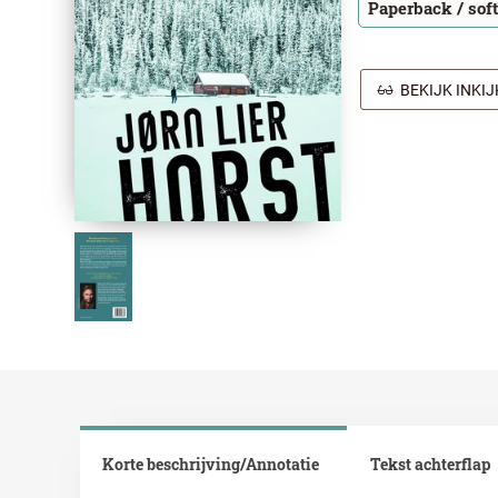
Paperback / sof
BEKIJK INKI
Korte beschrijving/Annotatie
Tekst achterflap