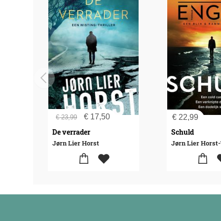
€
17,50
€
22,99
€
23,99
De verrader
Schuld
Jørn Lier Horst