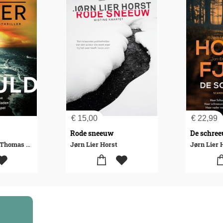
€
15,00
€
22,99
Rode sneeuw
De schre
Jørn Lier Horst-Thomas Enger
Jørn Lier Horst