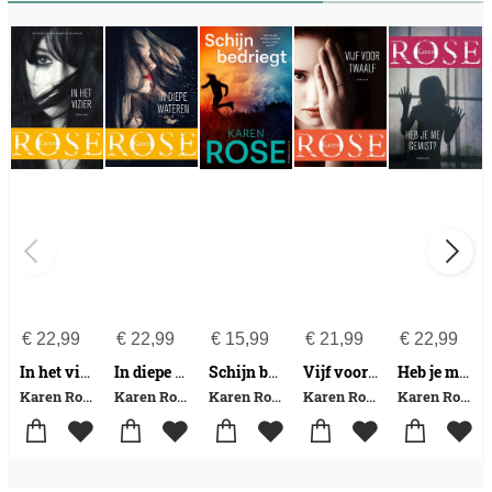
€
22,99
€
22,99
€
15,99
€
21,99
€
22,99
In het vizier
In diepe wateren
Schijn bedriegt
Vijf voor twaalf
Heb je me gemist?
Karen Rose
Karen Rose
Karen Rose
Karen Rose
Karen Rose