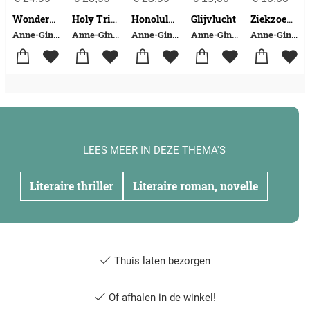
Glijvlucht
Wondermond
Holy Trientje
Honolulu King
Ziekzoekers
Anne-Gine Goemans
Anne-Gine Goemans
Anne-Gine Goemans
Anne-Gine Goemans
Anne-Gine Goemans
LEES MEER IN DEZE THEMA'S
Literaire thriller
Literaire roman, novelle
Thuis laten bezorgen
Of afhalen in de winkel!