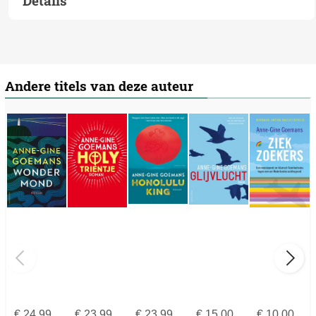
Details
Andere titels van deze auteur
€
24,99
€
23,99
€
23,99
€
15,00
€
10,00