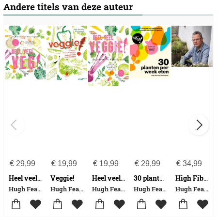
Andere titels van deze auteur
€
29,99
€
19,99
€
19,99
€
29,99
€
34,99
Veggie!
Heel veel veg!
Heel veel veggie!
30 planten per week eten
High Fibre Heroes
Hugh Fearnley-Whittingstall
Hugh Fearnley-Whittingstall
Hugh Fearnley-Whittingstall
Hugh Fearnley-Whittingstall
Hugh Fearnley-Whittingstall