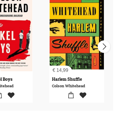
€
14,99
€
17
l Boys
Harlem Shuffle
itehead
Colson Whitehead
Cols