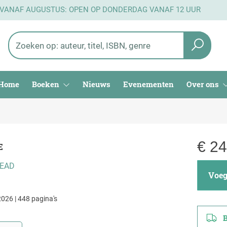
 VANAF AUGUSTUS: OPEN OP DONDERDAG VANAF 12 UUR
Home
Boeken
Nieuws
Evenementen
Over ons
€
24
E
HEAD
Voeg 
026 | 448 pagina's
Be