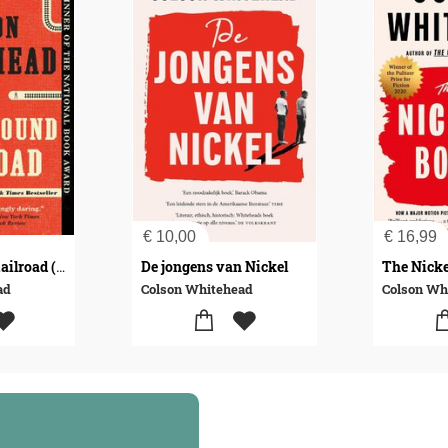
€
10,00
€
16,99
De jongens van Nickel
The Nicke
Underground Railroad (Pulitzer Prize Winner)
ad
Colson Whitehead
Colson Wh