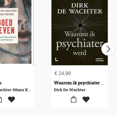
€
24,99
€
27
n
Waarom ik psychiater werd
Dirk De Wachter-Manu Keirse
Dirk De Wachter
Dirk