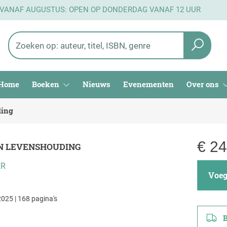
 VANAF AUGUSTUS: OPEN OP DONDERDAG VANAF 12 UUR
Home
Boeken
Nieuws
Evenementen
Over ons
ding
€
24
N LEVENSHOUDING
ER
Voeg 
025 | 168 pagina's
Be