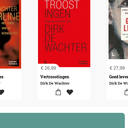
€
26,99
€
27,99
es
Vertroostingen
Goed leve
r
Dirk De Wachter