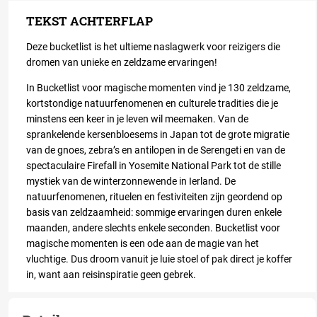
TEKST ACHTERFLAP
Deze bucketlist is het ultieme naslagwerk voor reizigers die
dromen van unieke en zeldzame ervaringen!
In
Bucketlist voor magische momenten
vind je 130 zeldzame,
kortstondige natuurfenomenen en culturele tradities die je
minstens een keer in je leven wil meemaken. Van de
sprankelende kersenbloesems in Japan tot de grote migratie
van de gnoes, zebra’s en antilopen in de Serengeti en van de
spectaculaire Firefall in Yosemite National Park tot de stille
mystiek van de winterzonnewende in Ierland. De
natuurfenomenen, rituelen en festiviteiten zijn geordend op
basis van zeldzaamheid: sommige ervaringen duren enkele
maanden, andere slechts enkele seconden.
Bucketlist voor
magische momenten
is een ode aan de magie van het
vluchtige. Dus droom vanuit je luie stoel of pak direct je koffer
in, want aan reisinspiratie geen gebrek.