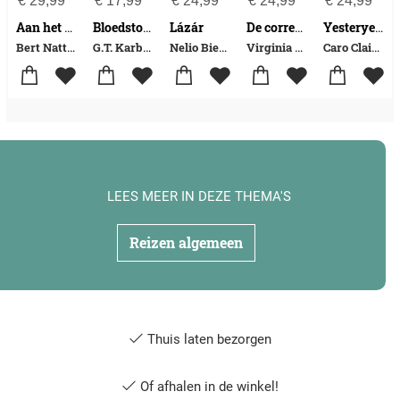
€
29,99
€
17,99
€
24,99
€
24,99
€
24,99
Lázár
Aan het einde van de oorlog
Bloedstollende moordmysteries voor pientere puzzelaars
De correspondente
Yesteryear
Bert Natter
G.T. Karber
Nelio Biedermann
Virginia Evans
Caro Claire Burke
LEES MEER IN DEZE THEMA'S
Reizen algemeen
Thuis laten bezorgen
Of afhalen in de winkel!