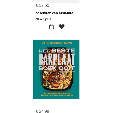
€
32,50
Zó lekker kan afslanken zijn
NewFysic
€
24,99