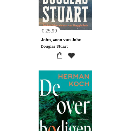
€
25,99
John, zoon van John
Douglas Stuart