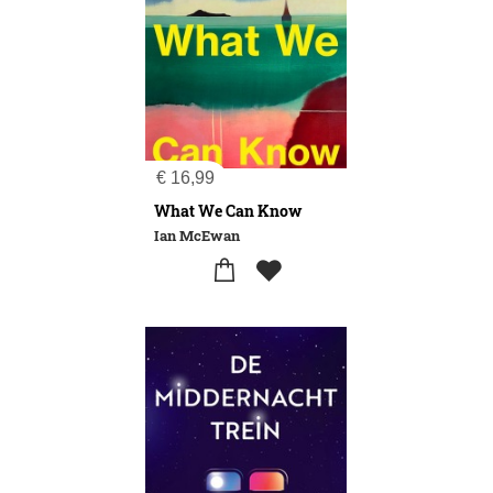
€
16,99
What We Can Know
Ian McEwan