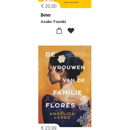
€
20,00
Boter
Asako Yuzuki
€
23,99