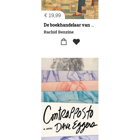
€
19,99
De boekhandelaar van Gaza
Rachid Benzine