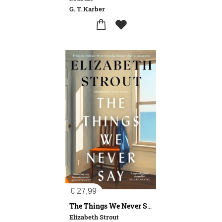
G. T. Karber
€
27,99
The Things We Never Say
Elizabeth Strout