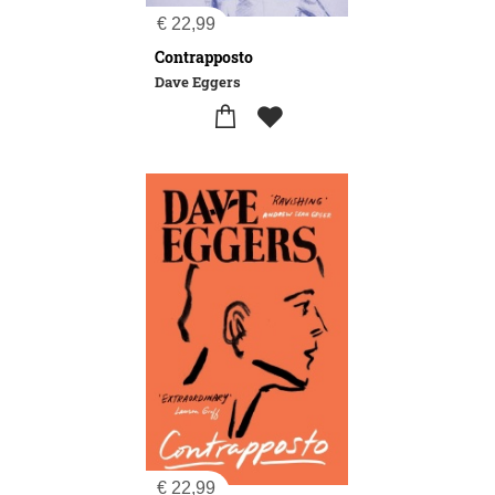
€
22,99
Contrapposto
Dave Eggers
€
22,99