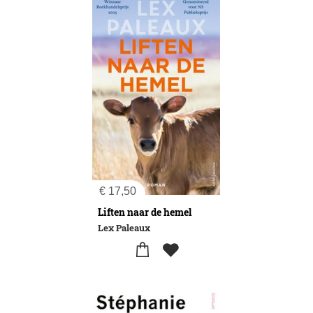
€
17,50
Liften naar de hemel
Lex Paleaux